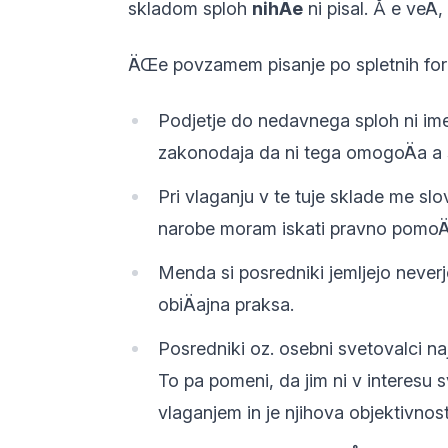
skladom sploh
nihÄe
ni pisal. Å e veÄ,
ÄŒe povzamem pisanje po spletnih for
Podjetje do nedavnega sploh ni ime
zakonodaja da ni tega omogoÄa a s
Pri vlaganju v te tuje sklade me sl
narobe moram iskati pravno pomoÄ v
Menda si posredniki jemljejo neverj
obiÄajna praksa.
Posredniki oz. osebni svetovalci naj
To pa pomeni, da jim ni v interesu 
vlaganjem in je njihova objektivnost