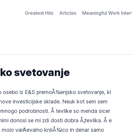
Greatest Hits
Articles
Meaningful Work Inte
o svetovanje
azno osebo iz E&S premoÅ¾enjsko svetovanje, ki
jihove investicijske sklade. Neuk kot sem sem
l mnogo podrobnosti. Å tevilke so menda sicer
mi donosi se mi zdi dosti dobra Å¡tevilka. Å e
 mojo varÄevalno knjiÅ¾ico in denar samo