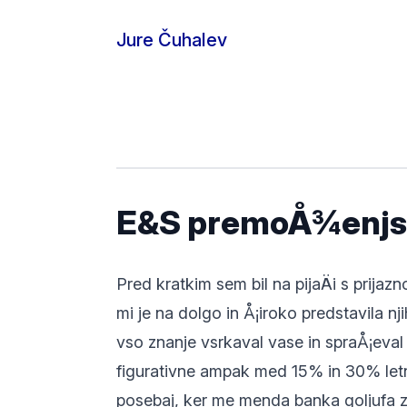
Skip to content
Jure Čuhalev
E&S premoÅ¾enjsk
Pred kratkim sem bil na pijaÄi s prij
mi je na dolgo in Å¡iroko predstavila n
vso znanje vsrkaval vase in spraÅ¡eva
figurativne ampak med 15% in 30% letni
posebaj, ker me menda banka goljufa z