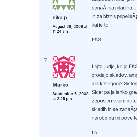
danaÅ¡nja mladina
in za biznis pripelje
nika p
kaj je to
August 28, 2008 at
11:24 am
E&S
Lejte ljudje, ko je E&
prodajo skladov, am
marketingom? Sistem 
Marko
Sicer pa ja lahko gre
September 6, 2008
at 2:45 pm
zaposlen v tem pote
skladih in se zanaÅ¡
narobe pa mi povejte
Lp