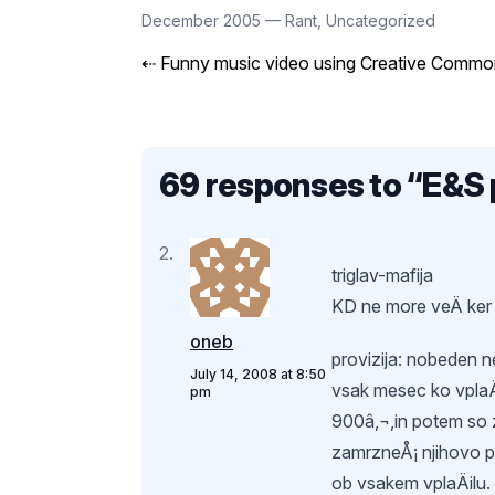
December 2005
—
Rant
,
Uncategorized
⇠
Funny music video using Creative Common
69 responses to “
E&S 
triglav-mafija
KD ne more veÄ ker 
oneb
provizija: nobeden n
July 14, 2008 at 8:50
vsak mesec ko vplaÄ
pm
900â‚¬,in potem so z
zamrzneÅ¡ njihovo po
ob vsakem vplaÄilu.