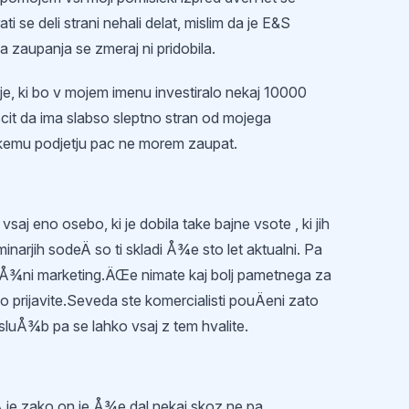
rati se deli strani nehali delat, mislim da je E&S
ega zaupanja se zmeraj ni pridobila.
tje, ki bo v mojem imenu investiralo nekaj 10000
cit da ima slabso sleptno stran od mojega
kemu podjetju pac ne morem zaupat.
saj eno osebo, ki je dobila take bajne vsote , ki jih
minarjih sodeÄ so ti skladi Å¾e sto let aktualni. Pa
reÅ¾ni marketing.ÄŒe nimate kaj bolj pametnega za
o prijavite.Seveda ste komercialisti pouÄeni zato
sluÅ¾b pa se lahko vsaj z tem hvalite.
 je zako on je Å¾e dal nekaj skoz ne pa