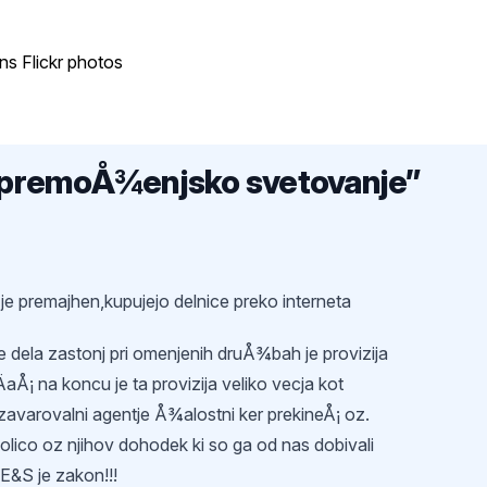
s Flickr photos
premoÅ¾enjsko svetovanje
”
je premajhen,kupujejo delnice preko interneta
e dela zastonj pri omenjenih druÅ¾bah je provizija
aÅ¡ na koncu je ta provizija veliko vecja kot
avarovalni agentje Å¾alostni ker prekineÅ¡ oz.
lico oz njihov dohodek ki so ga od nas dobivali
 E&S je zakon!!!