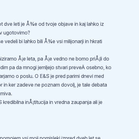
t dve leti je Å¾e od tvoje objave in kaj lahko iz
ev ugotovimo?
se vedeli bi lahko bili Å¾e vsi milijonarji in hkrati
iziramo Å¡e leta, pa Å¡e vedno ne bomo priÅ¡li do
idim pa da mnogi jemljejo stvari preveÄ osebno, ko
rjamo o poslu. O E&S je pred parimi dnevi med
vor in ker zadeve ne poznam dovolj, je tale debata
imiva.
 kredibilna inÅ¡titucija in vredna zaupanja ali je
 pomojem vsi moji pomisleki izpred dveh let se