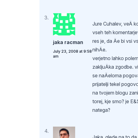
Jure Cuhalev, veÄ ko
vseh teh komentarj
res je, da Äe bi vsi v
jaka racman
nihÄe.
July 23, 2008 at 9:58
am
verjetno lahko polem
zakljuÄka zgodbe. v
se naÄeloma pogova
prijatelji tekel pogo
na tvojem blogu zan
torej, kje smo? je E&S
natega?
Jaka, glede na to da