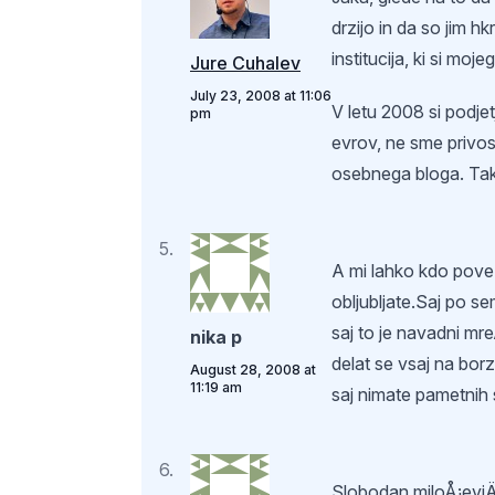
drzijo in da so jim hk
institucija, ki si moj
Jure Cuhalev
July 23, 2008 at 11:06
V letu 2008 si podje
pm
evrov, ne sme privos
osebnega bloga. Ta
A mi lahko kdo pove v
obljubljate.Saj po se
saj to je navadni m
nika p
delat se vsaj na borz
August 28, 2008 at
11:19 am
saj nimate pametnih 
Slobodan miloÅ¡eviÄ