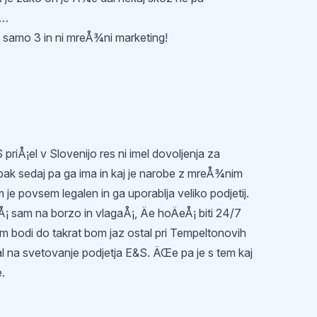
……
Å¡ samo 3 in ni mreÅ¾ni marketing!
S priÅ¡el v Slovenijo res ni imel dovoljenja za
pak sedaj pa ga ima in kaj je narobe z mreÅ¾nim
je povsem legalen in ga uporablja veliko podjetij.
Å¡ sam na borzo in vlagaÅ¡, Äe hoÄeÅ¡ biti 24/7
m bodi do takrat bom jaz ostal pri Tempeltonovih
al na svetovanje podjetja E&S. ÄŒe pa je s tem kaj
.