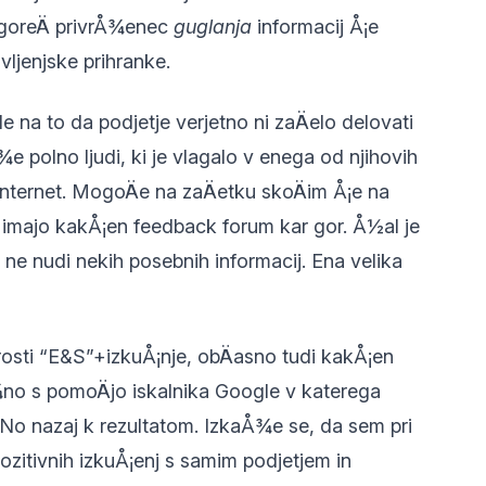
 goreÄ privrÅ¾enec
guglanja
informacij Å¡e
ljenjske prihranke.
de na to da podjetje verjetno ni zaÄelo delovati
¾e polno ljudi, ki je vlagalo v enega od njihovih
internet. MogoÄe na zaÄetku skoÄim Å¡e na
 imajo kakÅ¡en feedback forum kar gor. Å½al je
h ne nudi nekih posebnih informacij. Ena velika
prosti “E&S”+izkuÅ¡nje, obÄasno tudi kakÅ¡en
Å¾no s pomoÄjo iskalnika Google v katerega
No nazaj k rezultatom. IzkaÅ¾e se, da sem pri
pozitivnih izkuÅ¡enj s samim podjetjem in