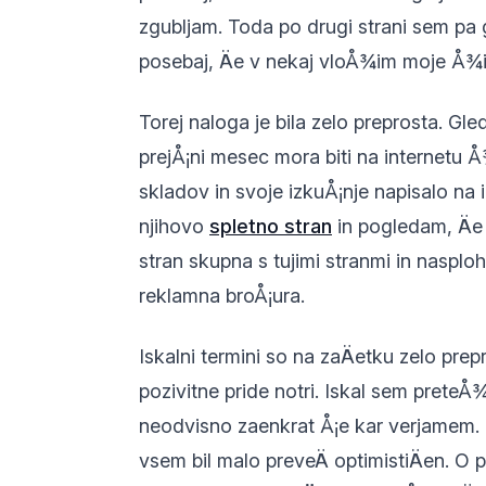
zgubljam. Toda po drugi strani sem pa
posebaj, Äe v nekaj vloÅ¾im moje Å¾iv
Torej naloga je bila zelo preprosta. Gle
prejÅ¡ni mesec mora biti na internetu Å
skladov in svoje izkuÅ¡nje napisalo na 
njihovo
spletno stran
in pogledam, Äe
stran skupna s tujimi stranmi in nasplo
reklamna broÅ¡ura.
Iskalni termini so na zaÄetku zelo pre
pozivitne pride notri. Iskal sem prete
neodvisno zaenkrat Å¡e kar verjamem. 
vsem bil malo preveÄ optimistiÄen. O 