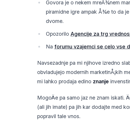
Govora je o nekem mreÅ¾nem market
piramidne igre ampak Å¾e to da je 
dvome.
Opozorilo
Agencije za trg vrednos
Na
forumu vzajemci se celo vse d
Navsezadnje pa mi njihove izredno slabe
obvladujejo modernih marketinÅ¡kih met
mi lahko prodaja edino
znanje
invensti
MogoÄe pa samo jaz ne znam iskati. ÄŒ
(ali jih imate) pa jih kar dodajte med k
popravil tale vnos.