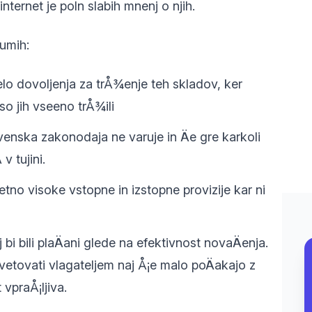
 internet je poln slabih mnenj o njih.
umih:
lo dovoljenja za trÅ¾enje teh skladov, ker
o jih vseeno trÅ¾ili
ovenska zakonodaja ne varuje in Äe gre karkoli
 tujini.
etno visoke vstopne in izstopne provizije kar ni
 bi bili plaÄani glede na efektivnost novaÄenja.
svetovati vlagateljem naj Å¡e malo poÄakajo z
 vpraÅ¡ljiva.