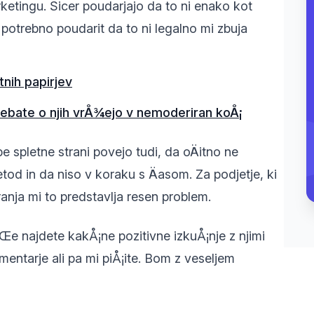
ingu. Sicer poudarjajo da to ni enako kot
potrebno poudarit da to ni legalno mi zbuja
tnih papirjev
ebate o njih vrÅ¾ejo v nemoderiran koÅ¡
 spletne strani povejo tudi, da oÄitno ne
od in da niso v koraku s Äasom. Za podjetje, ki
ranja mi to predstavlja resen problem.
e najdete kakÅ¡ne pozitivne izkuÅ¡nje z njimi
omentarje ali pa mi piÅ¡ite. Bom z veseljem